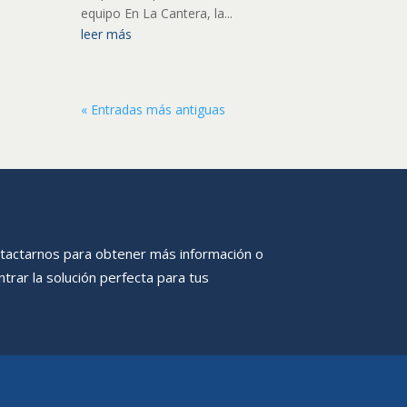
equipo En La Cantera, la...
leer más
« Entradas más antiguas
tactarnos para obtener más información o
trar la solución perfecta para tus