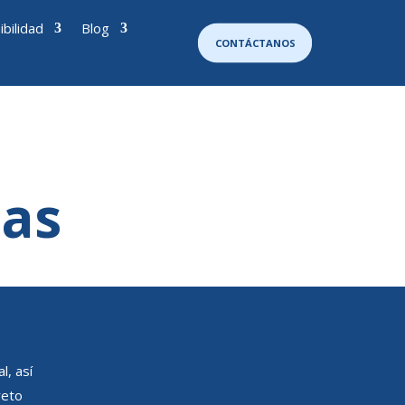
ibilidad
Blog
CONTÁCTANOS
tas
l, así
reto